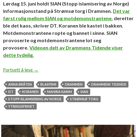
Lørdag 15. juni holdt SIAN (Stopp islamisering av Norge)
informasjonsstand på Strømsø torg i Drammen.
Det var
først rolig mellom SIAN og motdemonstrantene
, deretter
ble det kaos, skriver DT. Koranen ble kastet i bakken.
Motdemonstrantene ropte og bannet i sinne. SIAN
provoserte og motdemonstrantene lot seg
provosere.
Videoen delt av Drammens Tidende viser
dette tydelig.
SIANs Anna Bråten og muslimenes reaksjon
Fortsett å lese
→
ANNA BRÅTEN
BLASFEMI
DRAMMEN
DRAMMENS TIDENDE
DT
KORANEN
MAHIRA KARIM
SIAN
STOPP ISLAMISERING AV NORGE
STRØMSØ TORG
YTRINGSFRIHET