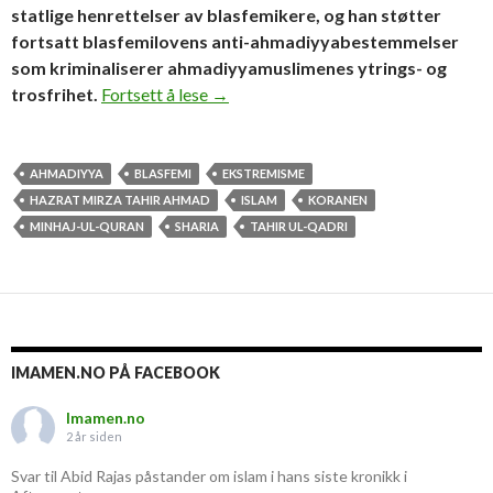
statlige henrettelser av blasfemikere, og han støtter
fortsatt blasfemilovens anti-ahmadiyyabestemmelser
som kriminaliserer ahmadiyyamuslimenes ytrings- og
Ulv i fåreklær
trosfrihet.
Fortsett å lese
→
AHMADIYYA
BLASFEMI
EKSTREMISME
HAZRAT MIRZA TAHIR AHMAD
ISLAM
KORANEN
MINHAJ-UL-QURAN
SHARIA
TAHIR UL-QADRI
IMAMEN.NO PÅ FACEBOOK
Imamen.no
2 år siden
Svar til Abid Rajas påstander om islam i hans siste kronikk i