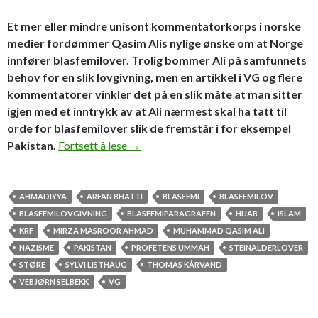
Et mer eller mindre unisont kommentatorkorps i norske
medier fordømmer Qasim Alis nylige ønske om at Norge
innfører blasfemilover. Trolig bommer Ali på samfunnets
behov for en slik lovgivning, men en artikkel i VG og flere
kommentatorer vinkler det på en slik måte at man sitter
igjen med et inntrykk av at Ali nærmest skal ha tatt til
orde for blasfemilover slik de fremstår i for eksempel
Forståelse og anstendighet i norske me
Pakistan.
Fortsett å lese
→
AHMADIYYA
ARFAN BHATTI
BLASFEMI
BLASFEMILOV
BLASFEMILOVGIVNING
BLASFEMIPARAGRAFEN
HIJAB
ISLAM
KRF
MIRZA MASROOR AHMAD
MUHAMMAD QASIM ALI
NAZISME
PAKISTAN
PROFETENS UMMAH
STEINALDERLOVER
STØRE
SYLVI LISTHAUG
THOMAS KÅRVAND
VEBJØRN SELBEKK
VG