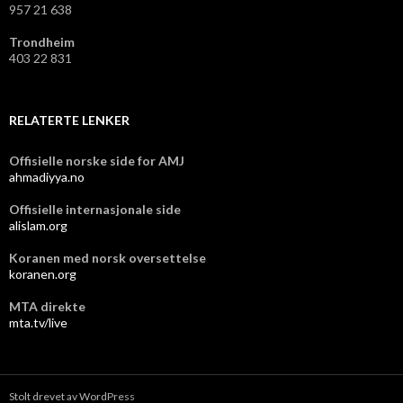
957 21 638
Trondheim
403 22 831
RELATERTE LENKER
Offisielle norske side for AMJ
ahmadiyya.no
Offisielle internasjonale side
alislam.org
Koranen med norsk oversettelse
koranen.org
MTA direkte
mta.tv/live
Stolt drevet av WordPress