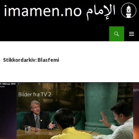
Søk
IMAMEN.NO الإمام
HOPP
PRIMÆ
TIL
INNHOLD
Stikkordarkiv: Blasfemi