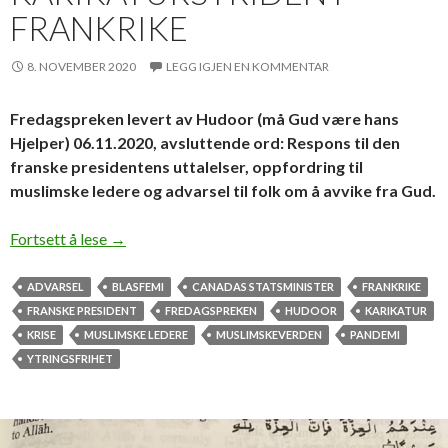
FRANKRIKE
8. NOVEMBER 2020
LEGG IGJEN EN KOMMENTAR
Fredagspreken levert av Hudoor (må Gud være hans
Hjelper) 06.11.2020, avsluttende ord: Respons til den
franske presidentens uttalelser, oppfordring til
muslimske ledere og advarsel til folk om å avvike fra Gud.
Islams respons på karikaturstriden i Frankrike
Fortsett å lese
→
ADVARSEL
BLASFEMI
CANADAS STATSMINISTER
FRANKRIKE
FRANSKE PRESIDENT
FREDAGSPREKEN
HUDOOR
KARIKATUR
KRISE
MUSLIMSKE LEDERE
MUSLIMSKEVERDEN
PANDEMI
YTRINGSFRIHET