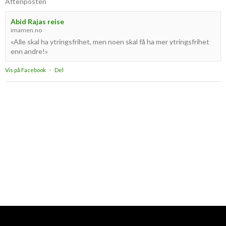
Aftenposten
Abid Rajas reise
imamen.no
«Alle skal ha ytringsfrihet, men noen skal få ha mer ytringsfrihet
enn andre!»
Vis på Facebook
·
Del