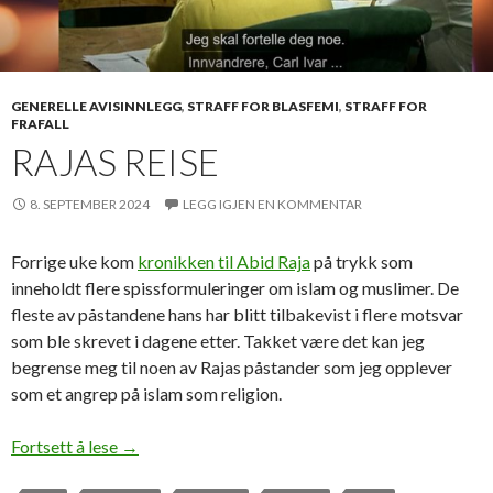
GENERELLE AVISINNLEGG
,
STRAFF FOR BLASFEMI
,
STRAFF FOR
FRAFALL
RAJAS REISE
8. SEPTEMBER 2024
LEGG IGJEN EN KOMMENTAR
Forrige uke kom
kronikken til Abid Raja
på trykk som
inneholdt flere spissformuleringer om islam og muslimer. De
fleste av påstandene hans har blitt tilbakevist i flere motsvar
som ble skrevet i dagene etter. Takket være det kan jeg
begrense meg til noen av Rajas påstander som jeg opplever
som et angrep på islam som religion.
Rajas reise
Fortsett å lese
→