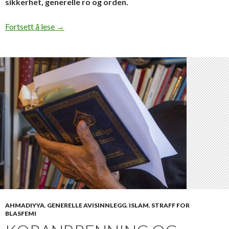
sikkerhet, generelle ro og orden.
Muslimene burde ha holdt seg unna
Fortsett å lese
→
AHMADIYYA
,
GENERELLE AVISINNLEGG
,
ISLAM
,
STRAFF FOR
BLASFEMI