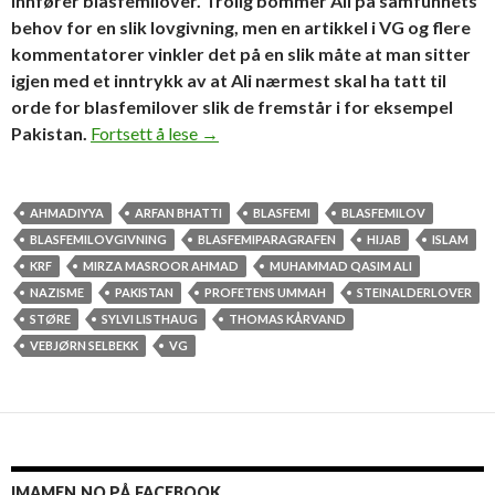
innfører blasfemilover. Trolig bommer Ali på samfunnets
behov for en slik lovgivning, men en artikkel i VG og flere
kommentatorer vinkler det på en slik måte at man sitter
igjen med et inntrykk av at Ali nærmest skal ha tatt til
orde for blasfemilover slik de fremstår i for eksempel
Forståelse og anstendighet i norske me
Pakistan.
Fortsett å lese
→
AHMADIYYA
ARFAN BHATTI
BLASFEMI
BLASFEMILOV
BLASFEMILOVGIVNING
BLASFEMIPARAGRAFEN
HIJAB
ISLAM
KRF
MIRZA MASROOR AHMAD
MUHAMMAD QASIM ALI
NAZISME
PAKISTAN
PROFETENS UMMAH
STEINALDERLOVER
STØRE
SYLVI LISTHAUG
THOMAS KÅRVAND
VEBJØRN SELBEKK
VG
IMAMEN.NO PÅ FACEBOOK