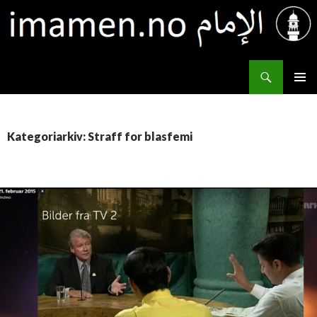
Søk
IMAMEN.NO الإمام
HOPP
PRIMÆ
TIL
INNHOLD
Kategoriarkiv: Straff for blasfemi