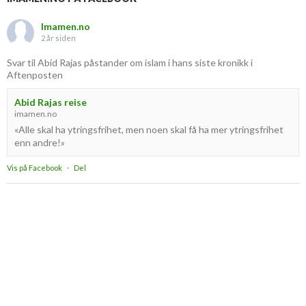
Imamen.no
2 år siden
Svar til Abid Rajas påstander om islam i hans siste kronikk i
Aftenposten
Abid Rajas reise
imamen.no
«Alle skal ha ytringsfrihet, men noen skal få ha mer ytringsfrihet
enn andre!»
Vis på Facebook
·
Del