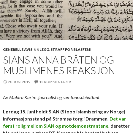
GENERELLE AVISINNLEGG
,
STRAFF FOR BLASFEMI
SIANS ANNA BRÅTEN OG
MUSLIMENES REAKSJON
20. JUNI 2019
12 KOMMENTARER
Av Mahira Karim
,
journalist og samfunnsdebattant
Lørdag 15. juni holdt SIAN (Stopp islamisering av Norge)
informasjonsstand på Strømsø torg i Drammen.
Det var
først rolig mellom SIAN og motdemonstrantene
, deretter
ble det kaos, skriver DT. Koranen ble kastet i bakken.