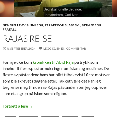
GENERELLE AVISINNLEGG
,
STRAFF FOR BLASFEMI
,
STRAFF FOR
FRAFALL
RAJAS REISE
8. SEPTEMBER 2024
LEGG IGJEN EN KOMMENTAR
Forrige uke kom
kronikken til Abid Raja
på trykk som
inneholdt flere spissformuleringer om islam og muslimer. De
fleste av påstandene hans har blitt tilbakevist i flere motsvar
som ble skrevet i dagene etter. Takket være det kan jeg
begrense meg til noen av Rajas påstander som jeg opplever
som et angrep på islam som religion.
Rajas reise
Fortsett å lese
→