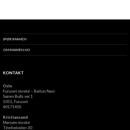
SPØR IMAMEN
OM IMAMEN.NO
KONTAKT
Oslo
Furuset moské – Baitun Nasr
Søren Bulls vei 1
1051, Furuset
40171405
Kristiansand
Maryam moské
Tinnheiveien 30