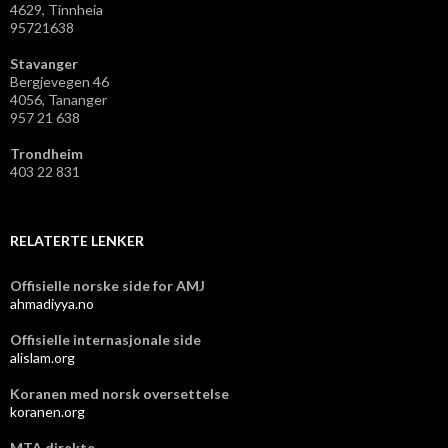
4629, Tinnheia
95721638
Stavanger
Bergjevegen 46
4056, Tananger
957 21 638
Trondheim
403 22 831
RELATERTE LENKER
Offisielle norske side for AMJ
ahmadiyya.no
Offisielle internasjonale side
alislam.org
Koranen med norsk oversettelse
koranen.org
MTA direkte