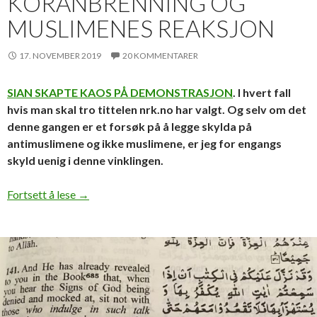
KORANBRENNING OG
MUSLIMENES REAKSJON
17. NOVEMBER 2019
20 KOMMENTARER
SIAN SKAPTE KAOS PÅ DEMONSTRASJON
. I hvert fall
hvis man skal tro tittelen nrk.no har valgt. Og selv om det
denne gangen er et forsøk på å legge skylda på
antimuslimene og ikke muslimene, er jeg for engangs
skyld uenig i denne vinklingen.
Koranbrenning og muslimenes reaksjon
Fortsett å lese
→