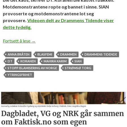
Motdemonstrantene ropte og bannet i sinne. SIAN
provoserte og motdemonstrantene lot seg
provosere.
Videoen delt av Drammens Tidende viser
dette tydelig.
SIANs Anna Bråten og muslimenes reaksjon
Fortsett å lese
→
ANNA BRÅTEN
BLASFEMI
DRAMMEN
DRAMMENS TIDENDE
DT
KORANEN
MAHIRA KARIM
SIAN
STOPP ISLAMISERING AV NORGE
STRØMSØ TORG
YTRINGSFRIHET