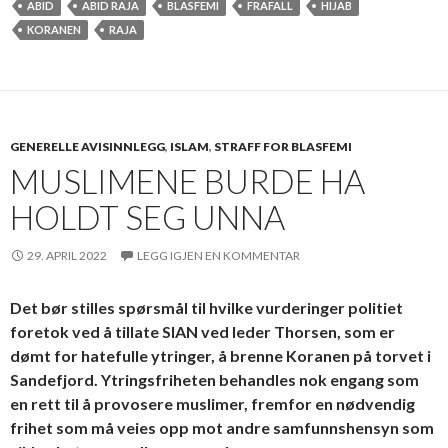
ABID
ABID RAJA
BLASFEMI
FRAFALL
HIJAB
KORANEN
RAJA
GENERELLE AVISINNLEGG
,
ISLAM
,
STRAFF FOR BLASFEMI
MUSLIMENE BURDE HA
HOLDT SEG UNNA
29. APRIL 2022
LEGG IGJEN EN KOMMENTAR
Det bør stilles spørsmål til hvilke vurderinger politiet
foretok ved å tillate SIAN ved leder Thorsen, som er
dømt for hatefulle ytringer, å brenne Koranen på torvet i
Sandefjord. Ytringsfriheten behandles nok engang som
en rett til å provosere muslimer, fremfor en nødvendig
frihet som må veies opp mot andre samfunnshensyn som