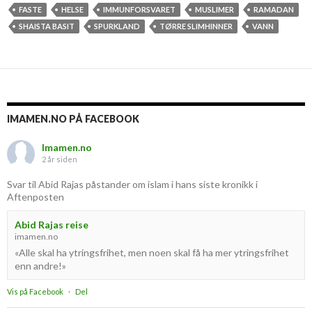
FASTE
HELSE
IMMUNFORSVARET
MUSLIMER
RAMADAN
SHAISTA BASIT
SPURKLAND
TØRRE SLIMHINNER
VANN
IMAMEN.NO PÅ FACEBOOK
Imamen.no
2 år siden
Svar til Abid Rajas påstander om islam i hans siste kronikk i
Aftenposten
Abid Rajas reise
imamen.no
«Alle skal ha ytringsfrihet, men noen skal få ha mer ytringsfrihet
enn andre!»
Vis på Facebook
·
Del