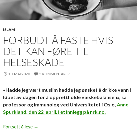
ISLAM
FORBUDT Å FASTE HVIS
DET KAN FØRE TIL
HELSESKADE
10. MAI 2020
2 KOMMENTARER
«Hadde jeg vært muslim hadde jeg ønsket å drikke vann i
løpet av dagen for å opprettholde væskebalansen», sa
professor og immunolog ved Universitetet i Oslo,
Anne
Spurkland, den 22. april, i et innlegg på nrk.no.
Forbudt å faste hvis det kan føre til helseskade
Fortsett å lese
→