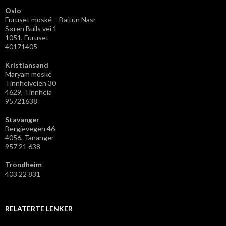
Oslo
Furuset moské – Baitun Nasr
Søren Bulls vei 1
1051, Furuset
40171405
Kristiansand
Maryam moské
Tinnheiveien 30
4629, Tinnheia
95721638
Stavanger
Bergjevegen 46
4056, Tananger
957 21 638
Trondheim
403 22 831
RELATERTE LENKER