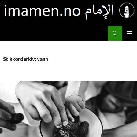
Søk
IMAMEN.NO الإمام
HOPP
PRIMÆ
TIL
INNHOLD
Stikkordarkiv: vann