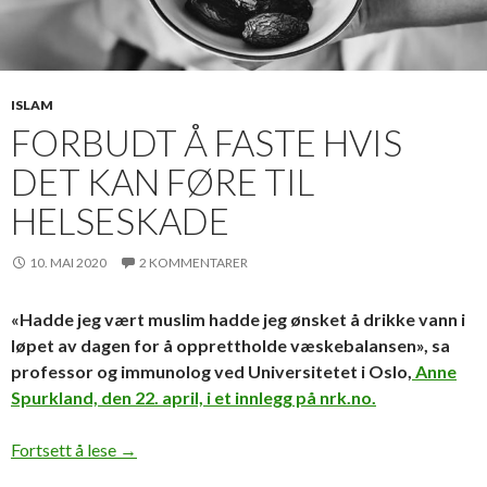
ISLAM
FORBUDT Å FASTE HVIS
DET KAN FØRE TIL
HELSESKADE
10. MAI 2020
2 KOMMENTARER
«Hadde jeg vært muslim hadde jeg ønsket å drikke vann i
løpet av dagen for å opprettholde væskebalansen», sa
professor og immunolog ved Universitetet i Oslo,
Anne
Spurkland, den 22. april, i et innlegg på nrk.no.
Forbudt å faste hvis det kan føre til helseskade
Fortsett å lese
→