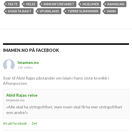
FASTE
HELSE
IMMUNFORSVARET
MUSLIMER
RAMADAN
SHAISTA BASIT
SPURKLAND
TØRRE SLIMHINNER
VANN
IMAMEN.NO PÅ FACEBOOK
Imamen.no
2 år siden
Svar til Abid Rajas påstander om islam i hans siste kronikk i
Aftenposten
Abid Rajas reise
imamen.no
«Alle skal ha ytringsfrihet, men noen skal få ha mer ytringsfrihet
enn andre!»
Vis på Facebook
·
Del