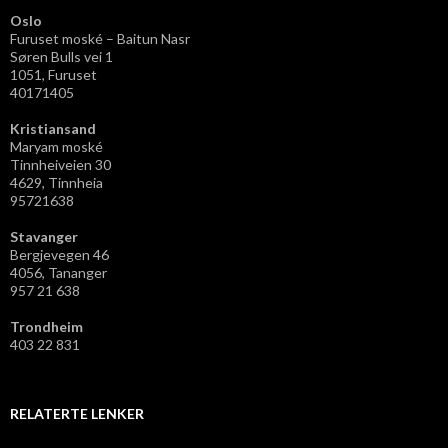
Oslo
Furuset moské – Baitun Nasr
Søren Bulls vei 1
1051, Furuset
40171405
Kristiansand
Maryam moské
Tinnheiveien 30
4629, Tinnheia
95721638
Stavanger
Bergjevegen 46
4056, Tananger
957 21 638
Trondheim
403 22 831
RELATERTE LENKER