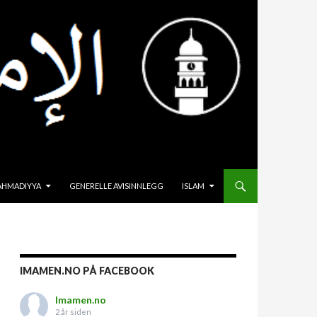
HOPP TIL INNHOLD
AHMADIYYA
GENERELLE AVISINNLEGG
ISLAM
IMAMEN.NO PÅ FACEBOOK
Imamen.no
2 år siden