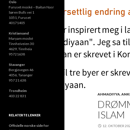
Oslo
Furuset moské – Baitun Nasr
Søren Bulls vei 1
1051, Furuset
40171405
Kristiansand
Maryam moské
Tinnheiveien 30
4629, Tinnheia
95721638
Stavanger
Bergjevegen 46
4056, Tananger
957 21 638
Trondheim
AHMADIYYA
,
ANK
403 22 831
DRØMM
ISLAM
RELATERTE LENKER
Offisielle norske side for
12. OKTOBER 20