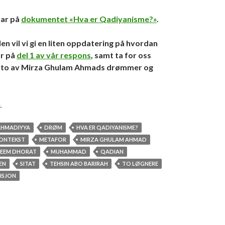
var på
dokumentet «Hva er Qadiyanisme?»
.
len vil vi gi en liten oppdatering på hvordan
ar på
del 1 av vår respons
, samt ta for oss
 to av Mirza Ghulam Ahmads drømmer og
rømmer og visjoner i islam
→
AHMADIYYA
DRØM
HVA ER QADIYANISME?
ONTEKST
METAFOR
MIRZA GHULAM AHMAD
EEM DHORAT
MUHAMMAD
QADIAN
EN
SITAT
TEHSIN ABO BARIRAH
TO LØGNERE
ISJON