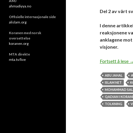
AMJ
ahmadiyya.no
Del 2 av vårt s
Offisielle internasjonale side
alislam.org
I denne artikke
reaksjonene v
Koranen med norsk
oversettelse
anklagene mot
koranen.org
visjoner.
MTA direkte
mta.tv/live
D
Fortsett å lese
ABU JAHAL
ISLAM NET
K
MOHAMMAD SAL
QADIAN I KORAN
TOLKNING
V