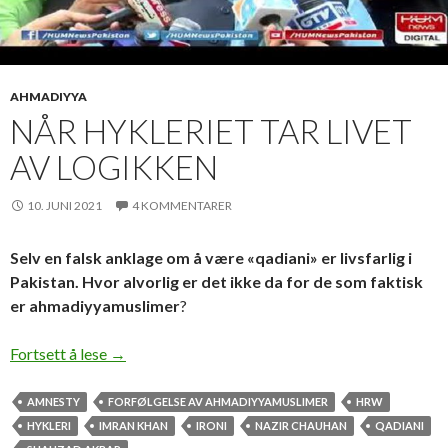
AHMADIYYA
NÅR HYKLERIET TAR LIVET
AV LOGIKKEN
10. JUNI 2021
4 KOMMENTARER
Selv en falsk anklage om å være «qadiani» er livsfarlig i
Pakistan. Hvor alvorlig er det ikke da for de som faktisk
er ahmadiyyamuslimer
?
Når hykleriet tar livet av logikken
Fortsett å lese
→
AMNESTY
FORFØLGELSE AV AHMADIYYAMUSLIMER
HRW
HYKLERI
IMRAN KHAN
IRONI
NAZIR CHAUHAN
QADIANI