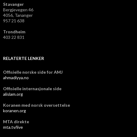
Stavanger
Bergjevegen 46
4056, Tananger
957 21 638
Trondheim
403 22 831
RELATERTE LENKER
Offisielle norske side for AMJ
ahmadiyya.no
Offisielle internasjonale side
alislam.org
Koranen med norsk oversettelse
koranen.org
MTA direkte
mta.tv/live