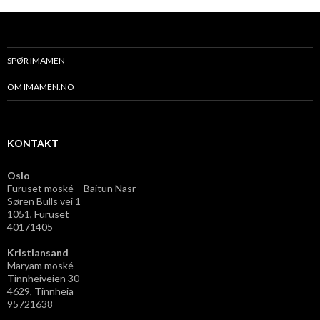
SPØR IMAMEN
OM IMAMEN.NO
KONTAKT
Oslo
Furuset moské – Baitun Nasr
Søren Bulls vei 1
1051, Furuset
40171405
Kristiansand
Maryam moské
Tinnheiveien 30
4629, Tinnheia
95721638