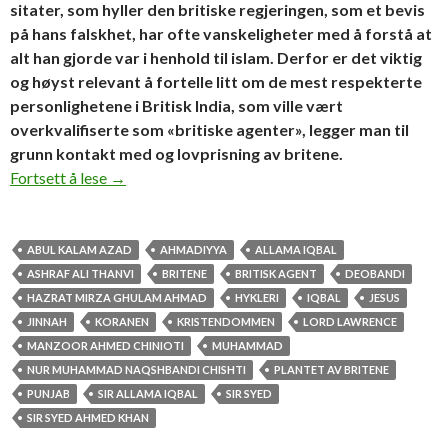
sitater, som hyller den britiske regjeringen, som et bevis
på hans falskhet, har ofte vanskeligheter med å forstå at
alt han gjorde var i henhold til islam. Derfor er det viktig
og høyst relevant å fortelle litt om de mest respekterte
personlighetene i Britisk India, som ville vært
overkvalifiserte som «britiske agenter», legger man til
grunn kontakt med og lovprisning av britene.
Plantet av britene
Fortsett å lese
→
ABUL KALAM AZAD
AHMADIYYA
ALLAMA IQBAL
ASHRAF ALI THANVI
BRITENE
BRITISK AGENT
DEOBANDI
HAZRAT MIRZA GHULAM AHMAD
HYKLERI
IQBAL
JESUS
JINNAH
KORANEN
KRISTENDOMMEN
LORD LAWRENCE
MANZOOR AHMED CHINIOTI
MUHAMMAD
NUR MUHAMMAD NAQSHBANDI CHISHTI
PLANTET AV BRITENE
PUNJAB
SIR ALLAMA IQBAL
SIR SYED
SIR SYED AHMED KHAN