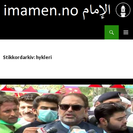
Søk
IMAMEN.NO الإمام
HOPP
PRIMÆ
TIL
INNHOLD
Stikkordarkiv: hykleri