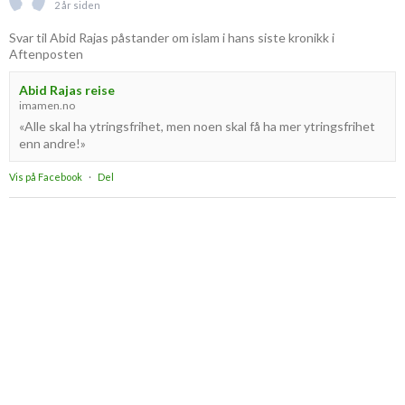
2 år siden
Svar til Abid Rajas påstander om islam i hans siste kronikk i
Aftenposten
Abid Rajas reise
imamen.no
«Alle skal ha ytringsfrihet, men noen skal få ha mer ytringsfrihet
enn andre!»
Vis på Facebook
·
Del