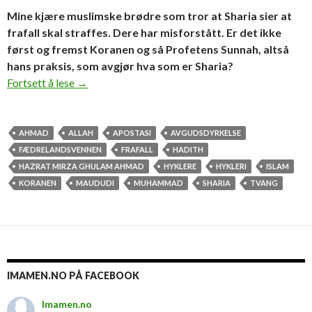
Mine kjære muslimske brødre som tror at Sharia sier at
frafall skal straffes. Dere har misforstått. Er det ikke
først og fremst Koranen og så Profetens Sunnah, altså
hans praksis, som avgjør hva som er Sharia?
Ingen straff for frafall fra Islam
Fortsett å lese
→
AHMAD
ALLAH
APOSTASI
AVGUDSDYRKELSE
FÆDRELANDSVENNEN
FRAFALL
HADITH
HAZRAT MIRZA GHULAM AHMAD
HYKLERE
HYKLERI
ISLAM
KORANEN
MAUDUDI
MUHAMMAD
SHARIA
TVANG
IMAMEN.NO PÅ FACEBOOK
Imamen.no