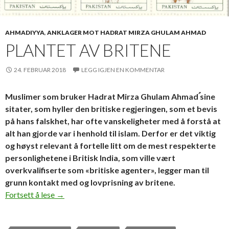
AHMADIYYA
,
ANKLAGER MOT HADRAT MIRZA GHULAM AHMAD
PLANTET AV BRITENE
24. FEBRUAR 2018
LEGG IGJEN EN KOMMENTAR
Muslimer som bruker Hadrat Mirza Ghulam Ahmadؑ sine
sitater, som hyller den britiske regjeringen, som et bevis
på hans falskhet, har ofte vanskeligheter med å forstå at
alt han gjorde var i henhold til islam. Derfor er det viktig
og høyst relevant å fortelle litt om de mest respekterte
personlighetene i Britisk India, som ville vært
overkvalifiserte som «britiske agenter», legger man til
grunn kontakt med og lovprisning av britene.
Plantet av britene
Fortsett å lese
→