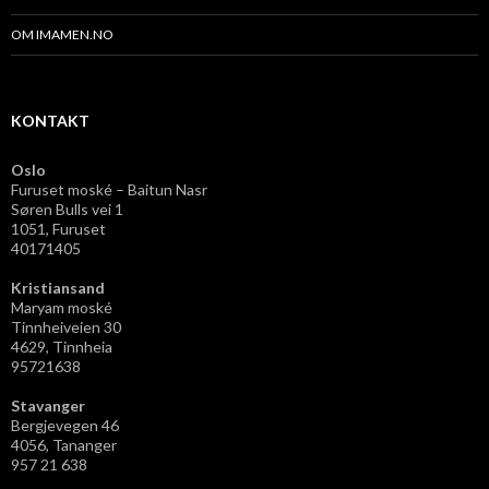
OM IMAMEN.NO
KONTAKT
Oslo
Furuset moské – Baitun Nasr
Søren Bulls vei 1
1051, Furuset
40171405
Kristiansand
Maryam moské
Tinnheiveien 30
4629, Tinnheia
95721638
Stavanger
Bergjevegen 46
4056, Tananger
957 21 638