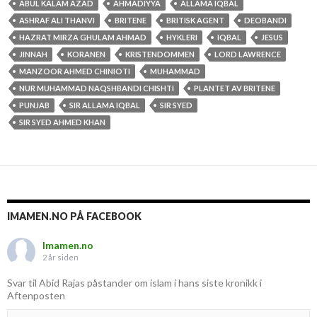
ABUL KALAM AZAD
AHMADIYYA
ALLAMA IQBAL
ASHRAF ALI THANVI
BRITENE
BRITISK AGENT
DEOBANDI
HAZRAT MIRZA GHULAM AHMAD
HYKLERI
IQBAL
JESUS
JINNAH
KORANEN
KRISTENDOMMEN
LORD LAWRENCE
MANZOOR AHMED CHINIOTI
MUHAMMAD
NUR MUHAMMAD NAQSHBANDI CHISHTI
PLANTET AV BRITENE
PUNJAB
SIR ALLAMA IQBAL
SIR SYED
SIR SYED AHMED KHAN
IMAMEN.NO PÅ FACEBOOK
Imamen.no
2 år siden
Svar til Abid Rajas påstander om islam i hans siste kronikk i
Aftenposten