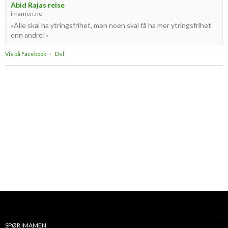
Abid Rajas reise
imamen.no
«Alle skal ha ytringsfrihet, men noen skal få ha mer ytringsfrihet
enn andre!»
Vis på Facebook
·
Del
SPØR IMAMEN