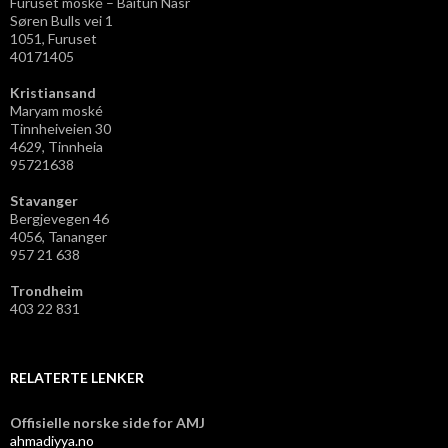
Furuset moské – Baitun Nasr
Søren Bulls vei 1
1051, Furuset
40171405
Kristiansand
Maryam moské
Tinnheiveien 30
4629, Tinnheia
95721638
Stavanger
Bergjevegen 46
4056, Tananger
957 21 638
Trondheim
403 22 831
RELATERTE LENKER
Offisielle norske side for AMJ
ahmadiyya.no