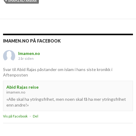
SHAHZAD AKBAR
IMAMEN.NO PÅ FACEBOOK
Imamen.no
2 år siden
Svar til Abid Rajas påstander om islam i hans siste kronikk i
Aftenposten
Abid Rajas reise
imamen.no
«Alle skal ha ytringsfrihet, men noen skal få ha mer ytringsfrihet
enn andre!»
Vis på Facebook
·
Del