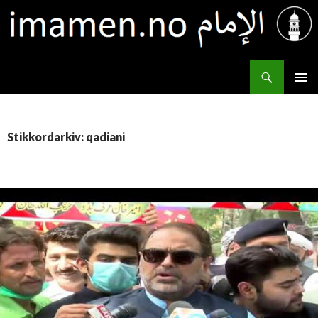
Søk
IMAMEN.NO الإمام
HOPP
PRIMÆ
TIL
INNHOLD
Stikkordarkiv: qadiani