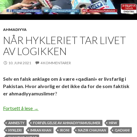
AHMADIYYA
NÅR HYKLERIET TAR LIVET
AV LOGIKKEN
10. JUNI 2021
4 KOMMENTARER
Selv en falsk anklage om å være «qadiani» er livsfarlig i
Pakistan. Hvor alvorlig er det ikke da for de som faktisk
er ahmadiyyamuslimer
?
Når hykleriet tar livet av logikken
Fortsett å lese
→
AMNESTY
FORFØLGELSE AV AHMADIYYAMUSLIMER
HRW
HYKLERI
IMRAN KHAN
IRONI
NAZIR CHAUHAN
QADIANI