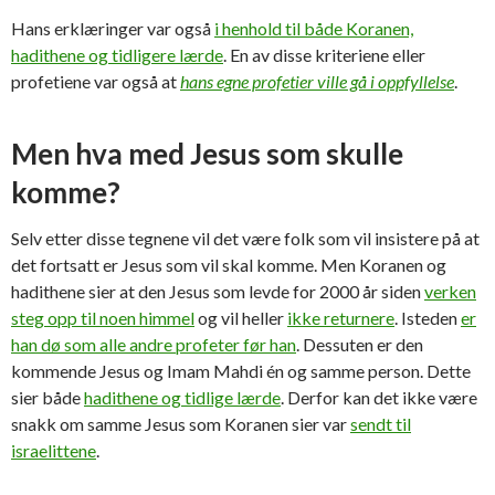
Hans erklæringer var også
i henhold til både Koranen,
hadithene og tidligere lærde
. En av disse kriteriene eller
profetiene var også at
hans egne profetier ville gå i oppfyllelse
.
Men hva med Jesus som skulle
komme?
Selv etter disse tegnene vil det være folk som vil insistere på at
det fortsatt er Jesus som vil skal komme. Men Koranen og
hadithene sier at den Jesus som levde for 2000 år siden
verken
steg opp til noen himmel
og vil heller
ikke returnere
. Isteden
er
han dø som alle andre profeter før han
. Dessuten er den
kommende Jesus og Imam Mahdi én og samme person. Dette
sier både
hadithene og tidlige lærde
. Derfor kan det ikke være
snakk om samme Jesus som Koranen sier var
sendt til
israelittene
.