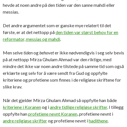
hevde at noen andre på den tiden var den sanne mahdi eller
messias.
Det andre argumentet som er ganske mye relatert til det
første, er at det nettopp på
den tiden var størst behov for en
reformator, messias og mahdi
.
Men selve
tiden
og
behovet
er ikke nødvendigvis i seg selv bevis
på at nettopp Mirza Ghulam Ahmad var den riktige, med
mindre det ikke var noen andre tilstede på samme tid som også
erklærte seg selv for å være sendt fra Gud og oppfylte
kriteriene og profetiene som finnes i de religiøse skriftene for
slike krav.
Når det gjelder Mirza Ghulam Ahmad så oppfylte han både
kriteriene i Koranen
og i
andre tidlige religiøse skrifter
. I tillegg
oppfylte han
profetiene nevnt Koranen
, profetiene nevnt i
andre religiøse skrifter
og profetiene nevnt i
hadithene
.