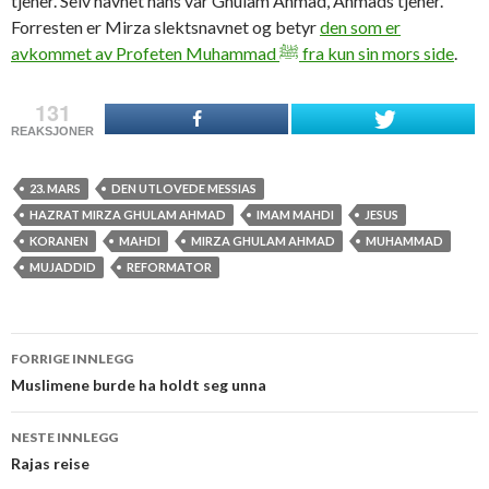
tjener. Selv navnet hans var Ghulam Ahmad, Ahmads tjener.
Forresten er Mirza slektsnavnet og betyr
den som er
avkommet av Profeten Muhammad ﷺ fra kun sin mors side
.
131
REAKSJONER
23. MARS
DEN UTLOVEDE MESSIAS
HAZRAT MIRZA GHULAM AHMAD
IMAM MAHDI
JESUS
KORANEN
MAHDI
MIRZA GHULAM AHMAD
MUHAMMAD
MUJADDID
REFORMATOR
Innleggsnavigasjon
FORRIGE INNLEGG
Muslimene burde ha holdt seg unna
NESTE INNLEGG
Rajas reise