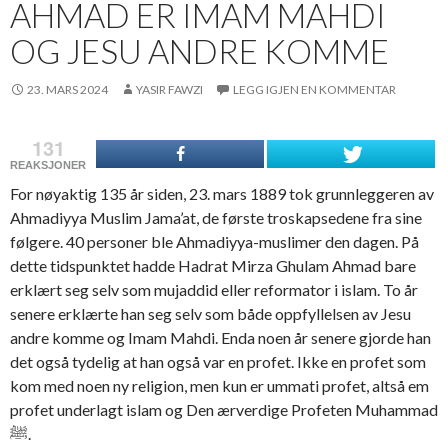
AHMAD ER IMAM MAHDI
OG JESU ANDRE KOMME
23. MARS 2024
YASIR FAWZI
LEGG IGJEN EN KOMMENTAR
131
REAKSJONER
For nøyaktig 135 år siden, 23. mars 1889 tok grunnleggeren av
Ahmadiyya Muslim Jama’at, de første troskapsedene fra sine
følgere. 40 personer ble Ahmadiyya-muslimer den dagen. På
dette tidspunktet hadde Hadrat Mirza Ghulam Ahmad bare
erklært seg selv som mujaddid eller reformator i islam. To år
senere erklærte han seg selv som både oppfyllelsen av Jesu
andre komme og Imam Mahdi. Enda noen år senere gjorde han
det også tydelig at han også var en profet. Ikke en profet som
kom med noen ny religion, men kun er ummati profet, altså em
profet underlagt islam og Den ærverdige Profeten Muhammad
ﷺ.