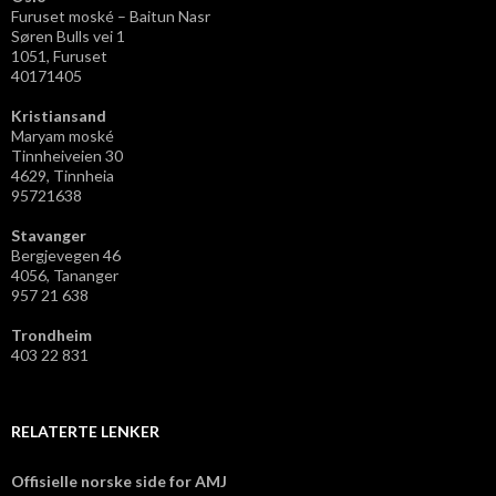
Furuset moské – Baitun Nasr
Søren Bulls vei 1
1051, Furuset
40171405
Kristiansand
Maryam moské
Tinnheiveien 30
4629, Tinnheia
95721638
Stavanger
Bergjevegen 46
4056, Tananger
957 21 638
Trondheim
403 22 831
RELATERTE LENKER
Offisielle norske side for AMJ