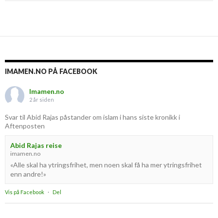
IMAMEN.NO PÅ FACEBOOK
Imamen.no
2 år siden
Svar til Abid Rajas påstander om islam i hans siste kronikk i
Aftenposten
Abid Rajas reise
imamen.no
«Alle skal ha ytringsfrihet, men noen skal få ha mer ytringsfrihet
enn andre!»
Vis på Facebook
·
Del