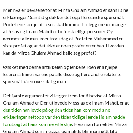
Men hva er bevisene for at Mirza Ghulam Ahmad er sann i sine
erklæringer? Samtidig dukker det opp flere andre spørsmål.
Profetiene sier jo at Jesus skal komme. I tillegg mener mange
at Jesus og Imam Mahdi er to forskjellige personer. Og
nærmest alle muslimer tror i dag at Profeten Muhammad er
siste profet og at det ikke er noen profet etter han. Hvordan
kan da Mirza Ghulam Ahmad kalle seg profet?
Ønsket med denne artikkelen og lenkene i den er å hjelpe
leseren å finne svarene på alle disse og flere andre relaterte
spørsmål på en oversiktlig måte.
Det første argumentet vi legger frem for å bevise at Mirza
Ghulam Ahmad er Den utlovede Messias og Imam Mahdi, er at
den tiden han levde på og den tiden han kom med sine
erklæringer nettopp var den tiden tidlige lærde i islam hadde
forutsagt at hans komme ville skje
. Hvis man fornekter Mirza
Ghulam Ahmad som messias og mahdi, blir man nødt til å