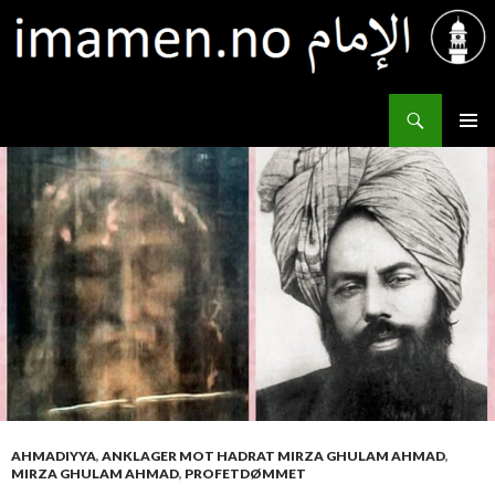
Søk
IMAMEN.NO الإمام
HOPP
PRIMÆ
TIL
INNHOLD
AHMADIYYA
,
ANKLAGER MOT HADRAT MIRZA GHULAM AHMAD
,
MIRZA GHULAM AHMAD
,
PROFETDØMMET