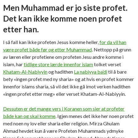
Men Muhammad er jo siste profet.
Det kan ikke komme noen profet
etter han.
I så fall kan ikke profeten Jesus komme heller,
for da vil han
være profet både før og etter Muhammad
. Nettopp på grunn
av læren eller profetiene om profeten Jesu andre komme i
islam, har
tidlige store lærde innenfor islam
tolket verset
Khatam-Al-Nabiyyin
og hadithen
La nabiyya ba’di
til å bare
bety «ingen profet med ny sharia» og at hvis en profet kommer
innenfor islams sharia, så vil det ikke gå imot verken hadithen
«ingen profet etter meg» eller verset Khatam-Al-Nabiyyin.
Dessuten er det mange vers i Koranen som sier at profeter
både kan og skal komme
. Igjen menes det ikke her noen profet
med noen ny lov eller sharia eller religion. Mirza Ghulam
Ahmad hevdet kun å være Profeten Muhammads ydmyke