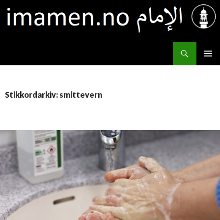
Søk
IMAMEN.NO الإمام
HOPP
PRIMÆ
TIL
INNHOLD
Stikkordarkiv: smittevern