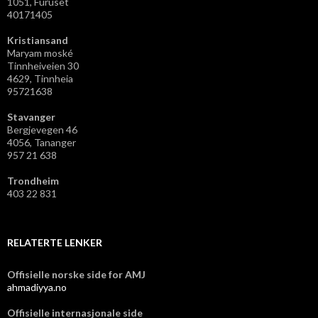
1051, Furuset
40171405
Kristiansand
Maryam moské
Tinnheiveien 30
4629, Tinnheia
95721638
Stavanger
Bergjevegen 46
4056, Tananger
957 21 638
Trondheim
403 22 831
RELATERTE LENKER
Offisielle norske side for AMJ
ahmadiyya.no
Offisielle internasjonale side