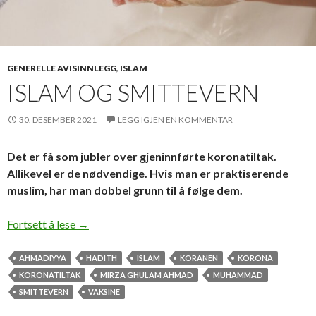
GENERELLE AVISINNLEGG
,
ISLAM
ISLAM OG SMITTEVERN
30. DESEMBER 2021
LEGG IGJEN EN KOMMENTAR
Det er få som jubler over gjeninnførte koronatiltak.
Allikevel er de nødvendige. Hvis man er praktiserende
muslim, har man dobbel grunn til å følge dem.
Islam og smittevern
Fortsett å lese
→
AHMADIYYA
HADITH
ISLAM
KORANEN
KORONA
KORONATILTAK
MIRZA GHULAM AHMAD
MUHAMMAD
SMITTEVERN
VAKSINE