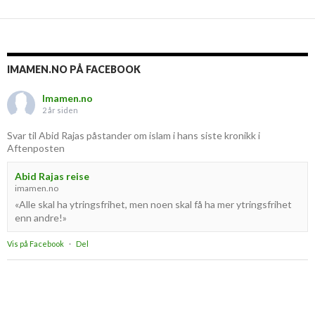
IMAMEN.NO PÅ FACEBOOK
Imamen.no
2 år siden
Svar til Abid Rajas påstander om islam i hans siste kronikk i
Aftenposten
Abid Rajas reise
imamen.no
«Alle skal ha ytringsfrihet, men noen skal få ha mer ytringsfrihet
enn andre!»
Vis på Facebook
·
Del