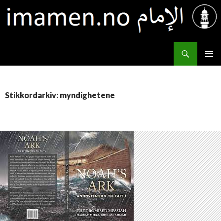
Søk
IMAMEN.NO الإمام
HOPP
PRIMÆ
TIL
INNHOLD
Stikkordarkiv: myndighetene