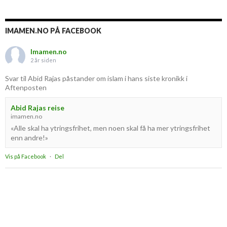
IMAMEN.NO PÅ FACEBOOK
Imamen.no
2 år siden
Svar til Abid Rajas påstander om islam i hans siste kronikk i
Aftenposten
Abid Rajas reise
imamen.no
«Alle skal ha ytringsfrihet, men noen skal få ha mer ytringsfrihet
enn andre!»
Vis på Facebook
·
Del