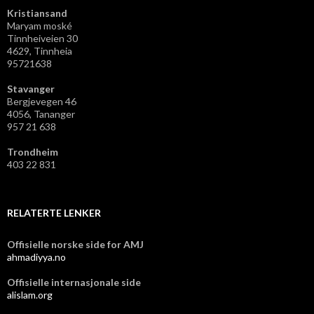
Kristiansand
Maryam moské
Tinnheiveien 30
4629, Tinnheia
95721638
Stavanger
Bergjevegen 46
4056, Tananger
957 21 638
Trondheim
403 22 831
RELATERTE LENKER
Offisielle norske side for AMJ
ahmadiyya.no
Offisielle internasjonale side
alislam.org