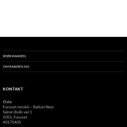
SPØR IMAMEN
OM IMAMEN.NO
KONTAKT
Oslo
Furuset moské – Baitun Nasr
Søren Bulls vei 1
1051, Furuset
40171405