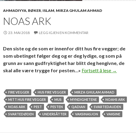
AHMADIYYA
,
BØKER
,
ISLAM
,
MIRZA GHULAM AHMAD
NOAS ARK
23. MAI 2018
LEGG IGJEN EN KOMMENTAR
Den siste og de som er innenfor ditt hus fire vegger; de
som ubetinget følger deg og er deg lydige, og som på
grunn av sann gudfryktighet har blitt deg hengivne, de
Noas ark
skal alle være trygge for pesten…»
Fortsett å lese
→
FIRE VEGGER
HUS FIRE VEGGER
MIRZA GHULAM AHMAD
MITT HUS FIRE VEGGER
MUS
MYNDIGHETENE
NOAHS ARK
NOAS ARK
PEST
PESTEN
QADIAN
SVARTEDAUDEN
SVARTEDØDEN
UNDERSÅTTER
VAKSINASJON
VAKSINE