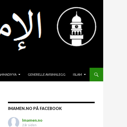
HOPP TIL INNHOLD
AHMADIYYA
GENERELLE AVISINNLEGG
ISLAM
IMAMEN.NO PÅ FACEBOOK
Imamen.no
2 år siden