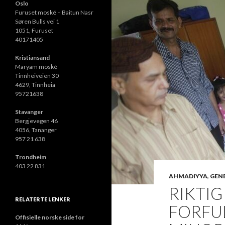
Oslo
Furuset moské – Baitun Nasr
Søren Bulls vei 1
1051, Furuset
40171405
Kristiansand
Maryam moské
Tinnheiveien 30
4629, Tinnheia
95721638
Stavanger
Bergjevegen 46
4056, Tananger
957 21 638
Trondheim
403 22 831
AHMADIYYA
,
GENE
RIKTIG
RELATERTE LENKER
FORFUL
Offisielle norske side for