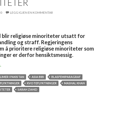
ITETER
20
LEGG IGJEN EN KOMMENTAR
 blir religiøse minoriteter utsatt for
andling og straff. Regjeringens
m å prioritere religiøse minoriteter som
nger er derfor hensiktsmessig.
ktig å prioritere forfulgte religiøse minoriteter
→
IMER I PAKISTAN
ASIA BIBI
BLASFEMIPARAGRAF
 FLYKTNINGER
KVOTEFLYKTNINGER
MASHAL KHAN
RITETER
SARAH ZAHID