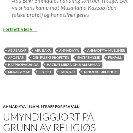
Abu Bakr Siddiquies handling som den riktige. Det
vil si hans kamp mot Musailama Kazzab (den
falske profet) og hans tilhengere.»
Dødsstraff for frafall eller å kalle seg profet
Fortsett å lese
→
ABU BAKAR
ABU BAKR
AHMADIYYA
AHMADIYYA-MUSLIMER
APOSTASI
DEN FALSKE PROFETEN
EKSTREMISME
FRAFALL
HATPROPAGANDA
HAZRAT MIRZA GHULAM AHMAD
MUSAILAMAH
PROFET
TAHOOR
TAHOOR PUBLISHERS
AHMADIYYA
,
ISLAM
,
STRAFF FOR FRAFALL
UMYNDIGGJORT PÅ
GRUNN AV RELIGIØS