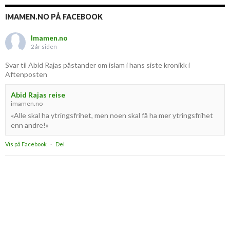
IMAMEN.NO PÅ FACEBOOK
Imamen.no
2 år siden
Svar til Abid Rajas påstander om islam i hans siste kronikk i
Aftenposten
Abid Rajas reise
imamen.no
«Alle skal ha ytringsfrihet, men noen skal få ha mer ytringsfrihet
enn andre!»
Vis på Facebook
·
Del