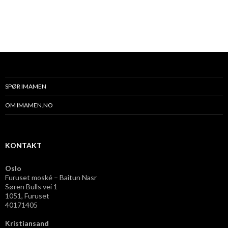
SPØR IMAMEN
OM IMAMEN.NO
KONTAKT
Oslo
Furuset moské – Baitun Nasr
Søren Bulls vei 1
1051, Furuset
40171405
Kristiansand