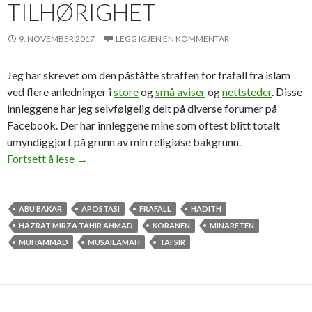
TILHØRIGHET
9. NOVEMBER 2017
LEGG IGJEN EN KOMMENTAR
Jeg har skrevet om den påståtte straffen for frafall fra islam
ved flere anledninger i
store
og
små aviser
og
nettsteder
. Disse
innleggene har jeg selvfølgelig delt på diverse forumer på
Facebook. Der har innleggene mine som oftest blitt totalt
umyndiggjort på grunn av min religiøse bakgrunn.
Umyndiggjort på grunn av religiøs tilhørighet
Fortsett å lese
→
ABU BAKAR
APOSTASI
FRAFALL
HADITH
HAZRAT MIRZA TAHIR AHMAD
KORANEN
MINARETEN
MUHAMMAD
MUSAILAMAH
TAFSIR