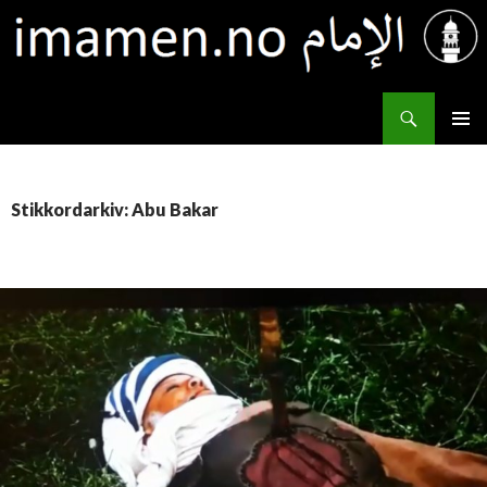
Søk
IMAMEN.NO الإمام
HOPP
PRIMÆ
TIL
INNHOLD
Stikkordarkiv: Abu Bakar