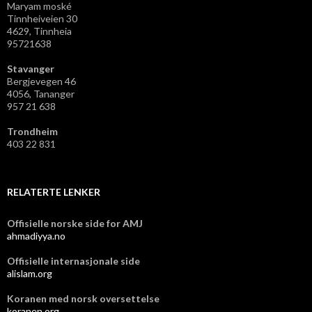
Maryam moské
Tinnheiveien 30
4629, Tinnheia
95721638
Stavanger
Bergjevegen 46
4056, Tananger
957 21 638
Trondheim
403 22 831
RELATERTE LENKER
Offisielle norske side for AMJ
ahmadiyya.no
Offisielle internasjonale side
alislam.org
Koranen med norsk oversettelse
koranen.org