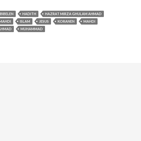
BIBELEN
HADITH
HAZRAT MIRZA GHULAM AHMAD
MAHDI
ISLAM
JESUS
KORANEN
MAHDI
 AHMAD
MUHAMMAD