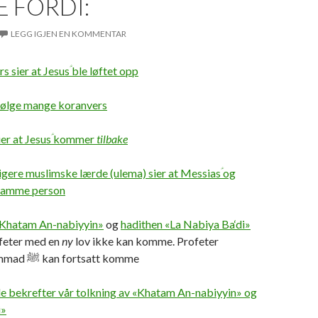
 FORDI:
LEGG IGJEN EN KOMMENTAR
s sier at Jesusؑ ble løftet opp
 ifølge mange koranvers
sier at Jesusؑ kommer
tilbake
ligere muslimske lærde (ulema) sier at Messiasؑ og
 samme person
«Khatam An-nabiyyin»
og
hadithen «La Nabiya Ba‘di»
ofeter med en
ny
lov ikke kan komme. Profeter
Muhammad ﷺ kan fortsatt komme
de bekrefter vår tolkning av «Khatam An-nabiyyin» og
i»