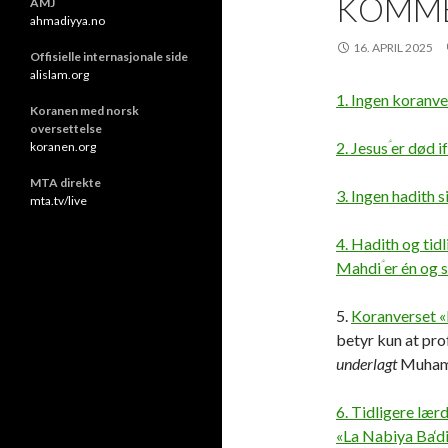
KOMME
AMJ
ahmadiyya.no
16. APRIL 2025
Offisielle internasjonale side
alislam.org
1. Ingen koranver
Koranen med norsk
oversettelse
2. Jesusؑ er død
koranen.org
MTA direkte
3. Ingen hadith 
mta.tv/live
4. Hadith og tid
Mahdiؑ er én og
5.
Koranverset 
betyr kun at pr
underlagt
6. Tidligere lær
«La Nabiya Ba‘d