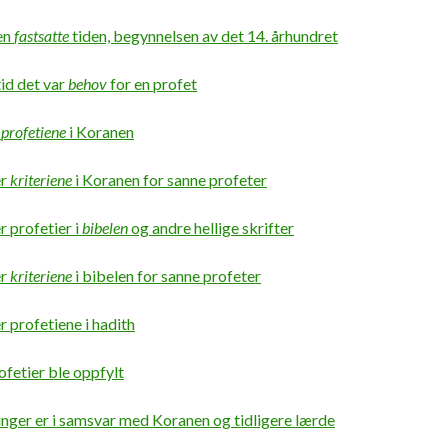
en
fastsatte
tiden, begynnelsen av det 14. århundret
tid det var
behov
for en profet
r
profetiene
i Koranen
er
kriteriene
i Koranen for sanne profeter
r profetier i
bibelen
og andre hellige skrifter
er
kriteriene
i bibelen for sanne profeter
r profetiene i hadith
ofetier ble oppfylt
nger er i samsvar med Koranen og tidligere lærde