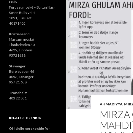
Oslo
Furuset moské – Baitun Nasr
Søren Bulls vei 1
1051, Furuset
40171405
Kristiansand
Maryam moské
Tinnheiveien 30
4629, Tinnheia
95721638
Stavanger
Bergjevegen 46
4056, Tananger
957 21 638
Trondheim
403 22 831
AHMADIYYA
,
MIR
MIRZA
RELATERTE LENKER
MAHDIؑ
Offisielle norske side for