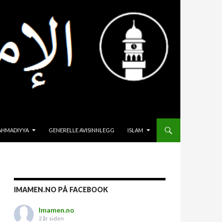
HOPP TIL INNHOLD
AHMADIYYA
GENERELLE AVISINNLEGG
ISLAM
IMAMEN.NO PÅ FACEBOOK
Imamen.no
2 år siden