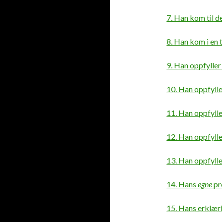
7. Han kom til d
8. Han kom i en 
9. Han oppfylle
10. Han oppfyll
11. Han oppfylle
12. Han oppfyll
13. Han oppfylle
14. Hans
egne
pr
15. Hans erklæri